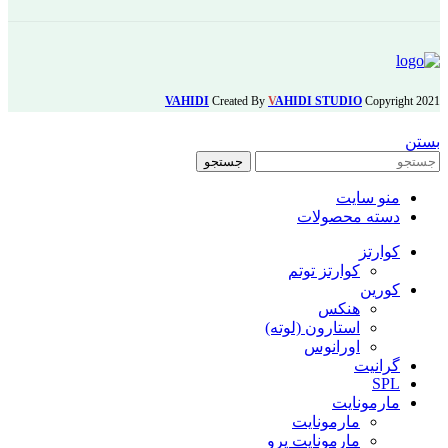
VAHIDI
Created By
V
AHIDI STUDIO
Copyright
2021
بستن
جستجو
منو سایت
دسته محصولات
کوارتز
کوارتز توتم
کورین
هنکس
استارون (لوته)
اورانوس
گرانیت
SPL
مارمونایت
مارمونایت
مارمونایت پرو