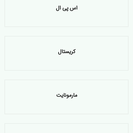
اس پی ال
کریستال
مارمونایت