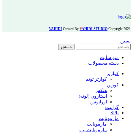
VAHIDI
Created By
V
AHIDI STUDIO
Copyright
2021
بستن
جستجو
منو سایت
دسته محصولات
کوارتز
کوارتز توتم
کورین
هنکس
استارون (لوته)
اورانوس
گرانیت
SPL
مارمونایت
مارمونایت
مارمونایت پرو