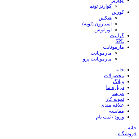
کوارتز
کوارتز توتم
کورین
هنکس
استارون (لوته)
اورانوس
گرانیت
SPL
مارمونایت
مارمونایت
مارمونایت پرو
خانه
محصولات
وبلاگ
درباره ما
مزیت
نمونه کار
علاقه مندی
مقایسه
ورود / ثبت نام
خانه
فروشگاه