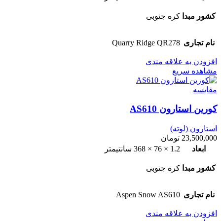
کشور مبدا
کره جنوبی
نام تجاری
Quarry Ridge QR278
افزودن به علاقه مندی
مشاهده سریع
مقایسه
کورین استارون AS610
استارون (لوته)
23,500,000
تومان
ابعاد
1.2 × 76 × 368 سانتیمتر
کشور مبدا
کره جنوبی
نام تجاری
Aspen Snow AS610
افزودن به علاقه مندی