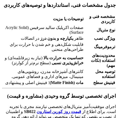
جدول مشخصات فنی، استانداردها و توصیه‌های کاربردی
مشخصه فنی و
توضیحات یا مزیت
کاربردی
صفحات اکریلیک سالید سرفیس (Acrylic Solid
نوع متریال
Surface)
ویژگی نصب
ظاهر
یکپارچه و بدون درز
در اتصالات
قابلیت شکل‌دهی و خم شدن با حرارت برای
ترموفرمینگ
طراحی‌های منحنی
محدودیت‌های
حساسیت به حرارت بالا
(نیاز به زیرقابلمه‌ای) و
استفاده (نکات
خراش‌پذیری نسبی
(سطح نرم‌تر از کوارتز)
مهم)
توصیه محل
کانترهای آشپزخانه مدرن، روشویی‌های
استفاده
مینیمال، میزهای اداری و فضاهای عمومی.
فینیش سطح
مات (Matte Finish)
؛ فینیش اصلی و پیشنهادی
اجرای تخصصی توسط گروه وحیدی (مشاوره و قیمت)
اجرای موفقیت‌آمیز متریال‌های تخصصی نیازمند مجری با تجربه
است. برای اطلاع از
قیمت روز کورین استارون
SB022
و اطمینان
از نصب بی‌نقصی که تنها یک متخصص می‌تواند ارائه دهد، گروه