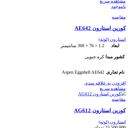
مشاهده سریع
ناموجود
مقایسه
کورین استارون AE642
استارون (لوته)
ابعاد
1.2 × 76 × 368 سانتیمتر
کشور مبدا
کره جنوبی
نام تجاری
Aspen Eggshell AE642
افزودن به علاقه مندی
مشاهده سریع
مقایسه
کورین استارون AG612
استارون (لوته)
23,500,000
تومان