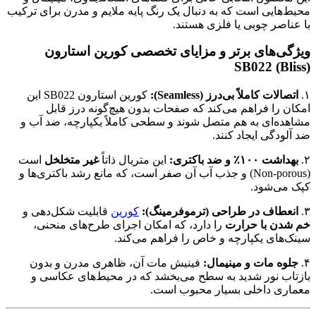
محیط‌هایی است که به دنبال یک رنگ پایه ملایم و مدرن برای ترکیب
با عناصر چوبی یا فلزی هستند.
ویژگی‌های برتر و مزایای تخصصی کورین استارون
SB022 (Bliss)
۱.
اتصالات کاملاً بی‌درز (Seamless):
کورین استارون SB022 این
امکان را فراهم می‌کند که صفحات بدون هیچ‌گونه درز قابل
مشاهده‌ای به هم متصل شوند و سطحی کاملاً یکپارچه، ضد آب و
ضد آلودگی ایجاد کنند.
۲.
بهداشت ۱۰۰٪ و ضد باکتری:
این متریال ذاتاً
غیر متخلخل
است
(Non-porous) و جذب آب آن صفر است، که مانع رشد باکتری‌ها و
کپک می‌شود.
۳.
انعطاف در طراحی (ترموفرمینگ):
کورین
قابلیت شکل‌دهی و
خم شدن با حرارت
را دارد، که امکان اجرای طرح‌های منحنی،
سینک‌های یکپارچه و خاص را فراهم می‌کند.
۴.
جلوه مات و مینیمال:
فینیش مات آن، ظاهری مدرن و بدون
بازتاب نور شدید به سطح می‌بخشد که در محیط‌های عکاسی و
معماری داخلی بسیار محبوب است.