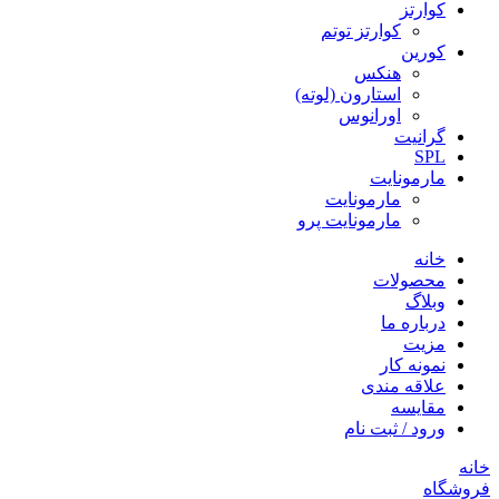
کوارتز
کوارتز توتم
کورین
هنکس
استارون (لوته)
اورانوس
گرانیت
SPL
مارمونایت
مارمونایت
مارمونایت پرو
خانه
محصولات
وبلاگ
درباره ما
مزیت
نمونه کار
علاقه مندی
مقایسه
ورود / ثبت نام
خانه
فروشگاه