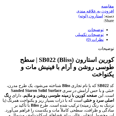
مقایسه
افزودن به علاقه مندی
دسته:
استارون (لوته)
Share:
توضیحات
توضیحات تکمیلی
نظرات (0)
توضیحات
کورین استارون SB022 (Bliss) | سطح
طوسی روشن و آرام با فینیش مات و
یکنواخت
کد
SB022
که با نام تجاری
Bliss
شناخته می‌شود، یک طرح مدرن،
خنثی و با حس آرامش در سری
Sanded Staron Solid Surface
است. این
صفحه کورین با زمینه طوسی روشن و ملایم
، دارای
رنگ
اصلی سرد و خنثی
است که با ذرات بسیار ریز و یکنواخت همرنگ (یا
نزدیک به رنگ زمینه) ترکیب شده است. طرح
Bliss
با تأکید بر
سادگی و ظرافت، سطحی کاملاً مات و یکدست را فراهم می‌آورد.
این محصول انتخابی عالی برای فضاهای اسکاندیناوی، مینیمال و