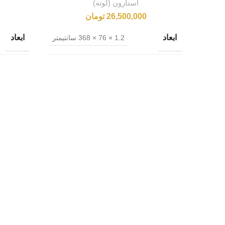
استارون (لوته)
26,500,000
تومان
ابعاد
ابعاد
1.2 × 76 × 368 سانتیمتر
کشور مبدا
کشور مب
کره جنوبی
نام تجاری
نام تجا
Pebble Gold PG840