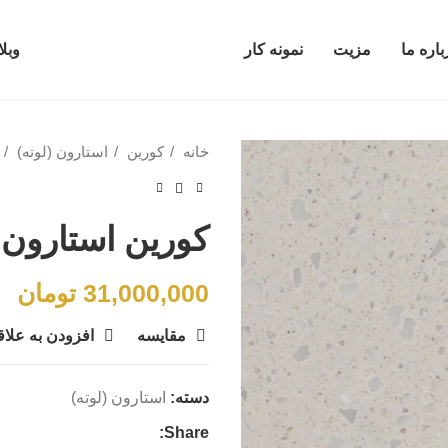
باره ما
مزیت
نمونه کار
وبل
خانه
کورین
استارون (لوته)
کورین استارون QR278
31,000,000
تومان
مقایسه
افزودن به علا
دسته:
استارون (لوته)
Share: