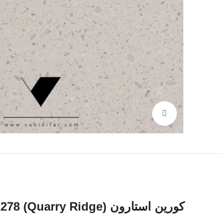
بزرگنمایی تصویر
کورین استارون QR278 (Quarry Ridge) | سطح با بافت سنگی خشن و عمیق، با جلوه لایه‌ای معدن