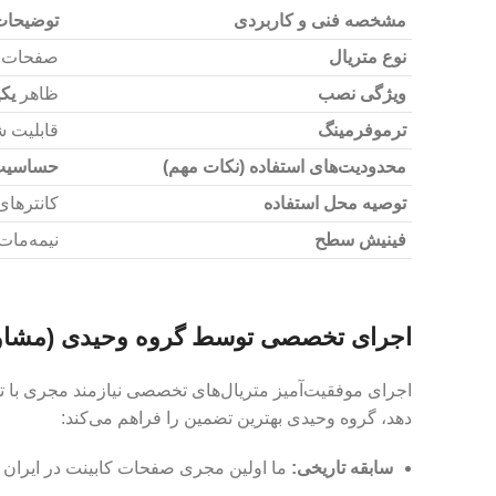
مشخصه فنی و کاربردی
توضیحات
نوع متریال
صفحات اکریلیک
ویژگی نصب
ظاهر
یکپ
ترموفرمینگ
قابلیت 
محدودیت‌های استفاده (نکات مهم)
حساسیت 
توصیه محل استفاده
کانترهای
فینیش سطح
نیمه‌مات (Satin Finish)؛ قابل پولیش تا براقیت بالاتر
اجرای تخصصی توسط گروه وحیدی (مشاو
اجرای موفقیت‌آمیز متریال‌های تخصصی نیازمند مجری با ت
دهد، گروه وحیدی بهترین تضمین را فراهم می‌کند:
سابقه تاریخی:
ما اولین مجری صفحات کابینت در ایران با بیش از ۱۵ سال 