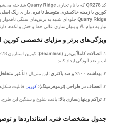
کد
QR278
که با نام تجاری
Quarry Ridge
شناخته می‌شود
کورین با زمینه خاکستری متوسط تا تیره
، دارای
رنگ اصلی 
Quarry Ridge
جلوه‌ای شبیه به برش‌های سنگی ناهموار و ل
نیاز به دوام بالا و پنهان‌سازی عالی خط و خش و لکه‌ها دارند
ویژگی‌های برتر و مزایای تخصصی کورین استارون arry Ridge
۱.
اتصالات کاملاً بی‌درز (Seamless):
آب و ضد آلودگی ایجاد کنند.
۲.
بهداشت ۱۰۰٪ و ضد باکتری:
این متریال ذاتاً
غیر متخلخل
۳.
انعطاف در طراحی (ترموفرمینگ):
کورین
قابلیت شکل‌د
۴.
تراکم و پنهان‌سازی بالا:
بافت شلوغ و سنگین این طرح، م
جدول مشخصات فنی، استانداردها و توصیه