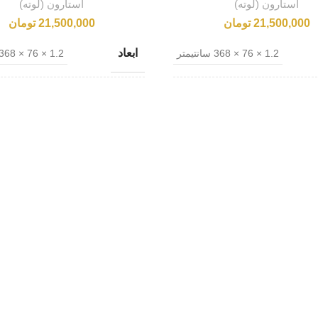
استارون (لوته)
استارون (لوته)
21,500,000
تومان
21,500,000
تومان
ابعاد
1.2 × 76 × 368 سانتیمتر
1.2 × 76 × 368 سانتیمتر
دا
کشور مبدا
کره جنوبی
کر
ری
نام تجاری
nyx ON095
Dassling White SD001