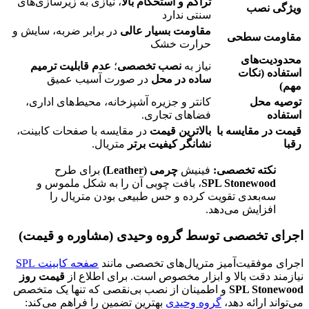
تراکم و استحکام بالا
، نیازی به زیرسازی‌های
ویژگی نصب
سنتی ندارد
مقاومت بسیار عالی
در برابر ضربه، سایش و
مقاومت سطحی
حرارت خشک
محدودیت‌های
نیاز به
نصب تخصصی
؛
عدم قابلیت ترمیم
استفاده (نکات
ساده در محل
در صورت آسیب عمیق
مهم)
توصیه محل
کانتر و جزیره آشپزخانه، محیط‌های اداری،
استفاده
فضاهای تجاری.
قیمت در مقایسه با
بالاترین قیمت
در مقایسه با صفحات کابینت،
رقبا
نشانگر کیفیت برتر
متریال.
نکته تخصصی:
فینیش
چرمی (Leather)
برای طرح
SPL Stonewood
، بافت چوبی آن را به شکل ملموس و
سه‌بعدی تقویت کرده و حس طبیعی بودن متریال را
افزایش می‌دهد.
اجرای تخصصی توسط گروه وحیدی (مشاوره و قیمت)
اجرای موفقیت‌آمیز متریال‌های تخصصی مانند
صفحه کابینت SPL
نیازمند دقت بالا و ابزار مخصوص است. برای اطلاع از
قیمت روز
SPL Stonewood
و اطمینان از نصب بی‌نقصی که تنها یک متخصص
می‌تواند ارائه دهد،
گروه وحیدی
بهترین تضمین را فراهم می‌کند: