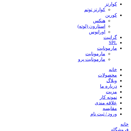
کوارتز
کوارتز توتم
کورین
هنکس
استارون (لوته)
اورانوس
گرانیت
SPL
مارمونایت
مارمونایت
مارمونایت پرو
خانه
محصولات
وبلاگ
درباره ما
مزیت
نمونه کار
علاقه مندی
مقایسه
ورود / ثبت نام
خانه
فروشگاه