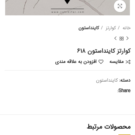
بزرگنمایی تصویر
خانه
کوارتز
کاینداستون
کوارتز کاینداستون 618
مقایسه
افزودن به علاقه مندی
دسته:
کاینداستون
Share:
محصولات مرتبط