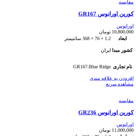
مقایسه
کورین اورانوس GR167
اورانوس
10,800,000
تومان
ابعاد
1.2 × 76 × 368 سانتیمتر
کشور مبدا
ایران
نام تجاری
GR167-Blue Ridge
افزودن به علاقه مندی
مشاهده سریع
مقایسه
کورین اورانوس GR236
اورانوس
11,000,000
تومان