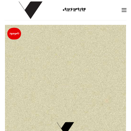
09126139194
ناموجود