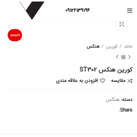
09126139194
بزرگنمایی تصویر
ناموجود
خانه
کورین
هنکس
کورین هنکس ST302
مقایسه
افزودن به علاقه مندی
دسته:
هنکس
Share: