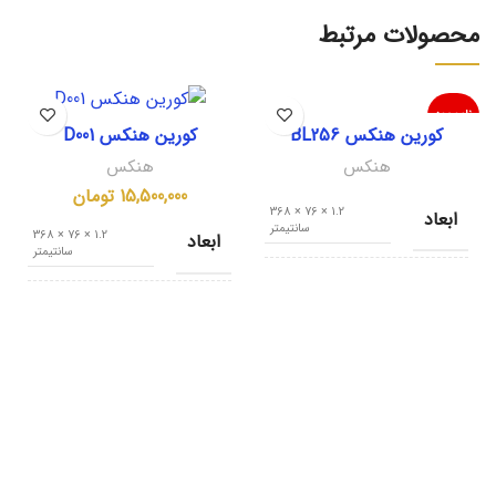
محصولات مرتبط
ناموجود
کورین هنکس BL256
کورین هنکس D001
هنکس
هنکس
15,500,000
تومان
1.2 × 76 × 368
ابعاد
سانتیمتر
1.2 × 76 × 368
ابعاد
سانتیمتر
کشور مبدا
کره جنوبی
کشور مبدا
کره جنوبی
Mountain
نام تجاری
Frost
نام تجاری
Silver Stone