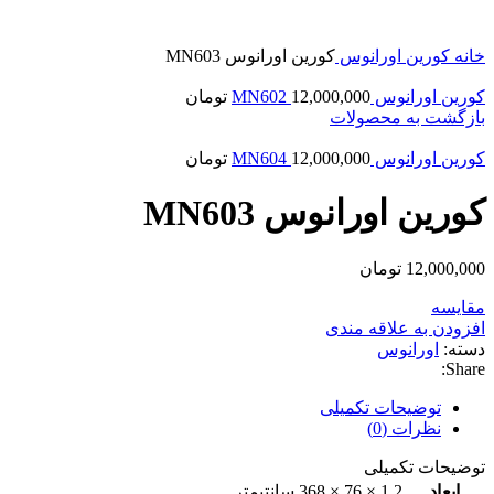
بزرگنمایی تصویر
خانه
کورین
اورانوس
کورین اورانوس MN603
کورین اورانوس MN602
12,000,000
تومان
بازگشت به محصولات
کورین اورانوس MN604
12,000,000
تومان
کورین اورانوس MN603
12,000,000
تومان
مقایسه
افزودن به علاقه مندی
دسته:
اورانوس
Share:
توضیحات تکمیلی
نظرات (0)
توضیحات تکمیلی
ابعاد
1.2 × 76 × 368 سانتیمتر