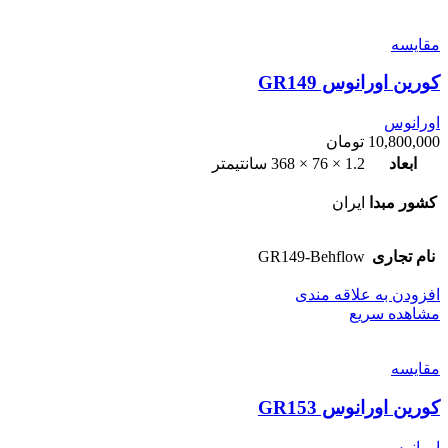
مقایسه
کورین اورانوس GR149
اورانوس
10,800,000
تومان
ابعاد
1.2 × 76 × 368 سانتیمتر
کشور مبدا
ایران
نام تجاری
GR149-Behflow
افزودن به علاقه مندی
مشاهده سریع
مقایسه
کورین اورانوس GR153
اورانوس