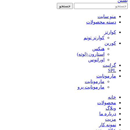
بستن
جستجو
منو سایت
دسته محصولات
کوارتز
کوارتز توتم
کورین
هنکس
استارون (لوته)
اورانوس
گرانیت
SPL
مارمونایت
مارمونایت
مارمونایت پرو
خانه
محصولات
وبلاگ
درباره ما
مزیت
نمونه کار