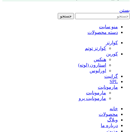
بستن
جستجو
منو سایت
دسته محصولات
کوارتز
کوارتز توتم
کورین
هنکس
استارون (لوته)
اورانوس
گرانیت
SPL
مارمونایت
مارمونایت
مارمونایت پرو
خانه
محصولات
وبلاگ
درباره ما
مزیت