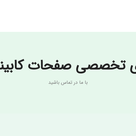
دا
کشور مبدا
ایران
ری
نام تجاری
anded Sahara
GR175-Sanded Cream
ی تخصصی صفحات کابینت 
با ما در تماس باشید