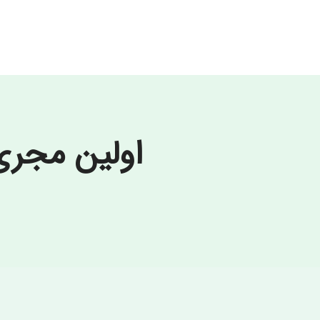
کشور مبدا
کشور مب
ایران
نام تجاری
نام تجا
GR153-Mardi Gras
اولین مجر