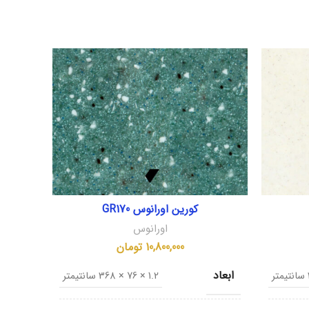
کورین اورانوس GR170
اورانوس
10,800,000
تومان
ابعاد
ابعاد
1.2 × 76 × 368 سانتیمتر