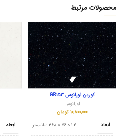
محصولات مرتبط
کورین اورانوس GR153
اورانوس
10,800,000
تومان
ابعاد
ابعاد
1.2 × 76 × 368 سانتیمتر