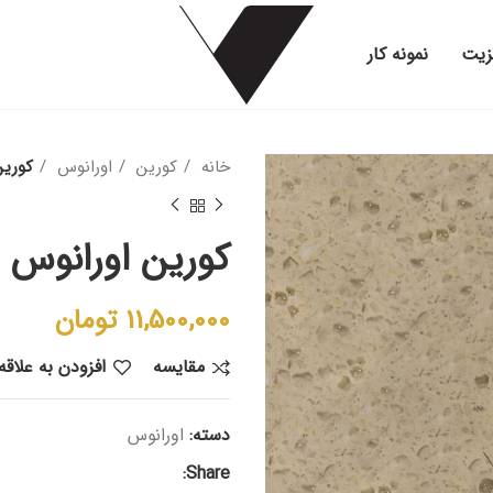
زیت
نمونه کار
خانه
کورین
اورانوس
کورین 
کورین اورانوس GR408
11,500,000
تومان
مقایسه
افزودن به علاق
دسته:
اورانوس
Share: