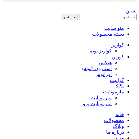
بستن
جستجو
منو سایت
دسته محصولات
کوارتز
کوارتز توتم
کورین
هنکس
استارون (لوته)
اورانوس
گرانیت
SPL
مارمونایت
مارمونایت
مارمونایت پرو
خانه
محصولات
وبلاگ
درباره ما
مزیت