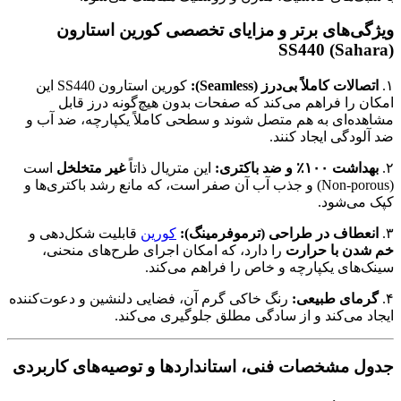
ویژگی‌های برتر و مزایای تخصصی کورین استارون
SS440 (Sahara)
۱.
اتصالات کاملاً بی‌درز (Seamless):
کورین استارون SS440 این
امکان را فراهم می‌کند که صفحات بدون هیچ‌گونه درز قابل
مشاهده‌ای به هم متصل شوند و سطحی کاملاً یکپارچه، ضد آب و
ضد آلودگی ایجاد کنند.
۲.
بهداشت ۱۰۰٪ و ضد باکتری:
این متریال ذاتاً
غیر متخلخل
است
(Non-porous) و جذب آب آن صفر است، که مانع رشد باکتری‌ها و
کپک می‌شود.
۳.
انعطاف در طراحی (ترموفرمینگ):
کورین
قابلیت شکل‌دهی و
خم شدن با حرارت
را دارد، که امکان اجرای طرح‌های منحنی،
سینک‌های یکپارچه و خاص را فراهم می‌کند.
۴.
گرمای طبیعی:
رنگ خاکی گرم آن، فضایی دلنشین و دعوت‌کننده
ایجاد می‌کند و از سادگی مطلق جلوگیری می‌کند.
جدول مشخصات فنی، استانداردها و توصیه‌های کاربردی