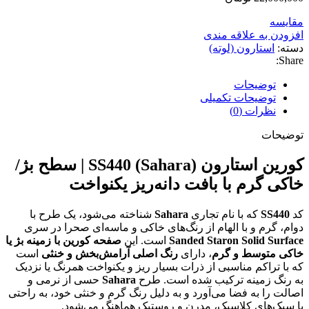
مقایسه
افزودن به علاقه مندی
دسته:
استارون (لوته)
Share:
توضیحات
توضیحات تکمیلی
نظرات (0)
توضیحات
کورین استارون SS440 (Sahara) | سطح بژ/
خاکی گرم با بافت دانه‌ریز یکنواخت
کد
SS440
که با نام تجاری
Sahara
شناخته می‌شود، یک طرح با
دوام، گرم و با الهام از رنگ‌های خاکی و ماسه‌ای صحرا در سری
Sanded Staron Solid Surface
است. این
صفحه کورین با زمینه بژ یا
خاکی متوسط و گرم
، دارای
رنگ اصلی آرامش‌بخش و خنثی
است
که با تراکم مناسبی از ذرات بسیار ریز و یکنواخت همرنگ یا نزدیک
به رنگ زمینه ترکیب شده است. طرح
Sahara
حسی از نرمی و
اصالت را به فضا می‌آورد و به دلیل رنگ گرم و خنثی خود، به راحتی
با سبک‌های کلاسیک، مدرن و روستیک هماهنگ می‌شود.