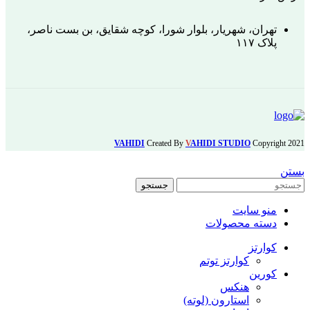
تهران، شهریار، بلوار شورا، کوچه شقایق، بن بست ناصر،
پلاک ۱۱۷
VAHIDI
Created By
V
AHIDI STUDIO
Copyright
2021
بستن
جستجو
منو سایت
دسته محصولات
کوارتز
کوارتز توتم
کورین
هنکس
استارون (لوته)