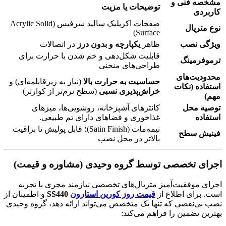
مشخصه فنی و
توضیحات یا مزیت
کاربردی
صفحات اکریلیک سالید سرفیس (Acrylic Solid
نوع متریال
Surface)
ویژگی نصب
ظاهر
یکپارچه و بدون درز
در اتصالات
قابلیت شکل‌دهی و خم شدن با حرارت برای
ترموفرمینگ
طراحی‌های منحنی
محدودیت‌های
حساسیت به حرارت بالا
(نیاز به زیرقابلمه‌ای) و
استفاده (نکات
خراش‌پذیری نسبی
(سطح نرم‌تر از کوارتز)
مهم)
توصیه محل
کانترهای آشپزخانه، روشویی‌ها، میزهای
استفاده
غذاخوری و فضاهای دارای تم طبیعی.
نیمه‌مات (Satin Finish)؛ قابل پولیش تا براقیت
فینیش سطح
بالاتر در محل نصب
اجرای تخصصی توسط گروه وحیدی (مشاوره و قیمت)
اجرای موفقیت‌آمیز متریال‌های تخصصی نیازمند مجری با تجربه
است. برای اطلاع از
قیمت روز کورین استارون
SS440
و اطمینان از
نصب بی‌نقصی که تنها یک متخصص می‌تواند ارائه دهد، گروه وحیدی
بهترین تضمین را فراهم می‌کند: