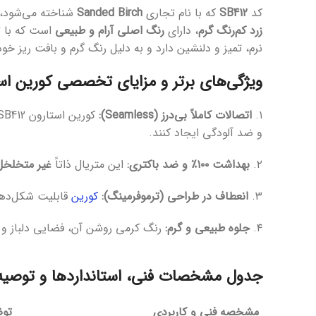
کد
SB412
که با نام تجاری
Sanded Birch
شناخته می‌شود، 
زرد کم‌رنگ گرم
، دارای
رنگ اصلی آرام و طبیعی
است که با ت
نرم، تمیز و دلنشین دارد و به دلیل رنگ گرم و بافت ریز
ویژگی‌های برتر و مزایای تخصصی کورین استارون Sanded Birch
۱.
اتصالات کاملاً بی‌درز (Seamless):
و ضد آلودگی ایجاد کنند.
۲.
بهداشت ۱۰۰٪ و ضد باکتری:
این متریال ذاتاً
غیر متخلخل
۳.
انعطاف در طراحی (ترموفرمینگ):
کورین
قابلیت شکل‌د
۴.
جلوه طبیعی و گرم:
رنگ کرمی روشن آن، فضایی دلباز و د
جدول مشخصات فنی، استانداردها و توصیه‌
مشخصه فنی و کاربردی
توض