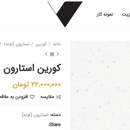
زیت
نمونه کار
خانه
کورین
استارون (لوته)
کورین استارون SB412
22,000,000
تومان
مقایسه
افزودن به علاق
دسته:
استارون (لوته)
Share: