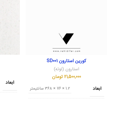
کورین استارون SD001
استارون (لوته)
21,500,000
تومان
ابعاد
ابعاد
1.2 × 76 × 368 سانتیمتر
کشور مب
کشور مبدا
کره جنوبی
نام تجا
نام تجاری
Dassling White SD001