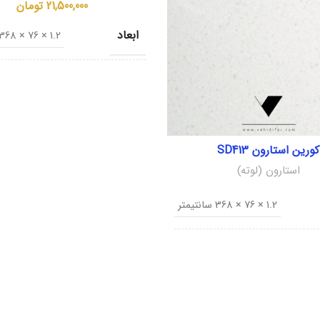
21,500,000
تومان
ابعاد
1.2 × 76 × 368 سانتیمتر
کشور مبدا
ک
نام تجاری
nyx ON095
کورین استارون SD413
استارون (لوته)
1.2 × 76 × 368 سانتیمتر
دا
کره جنوبی
ری
Sanded Dover SD413