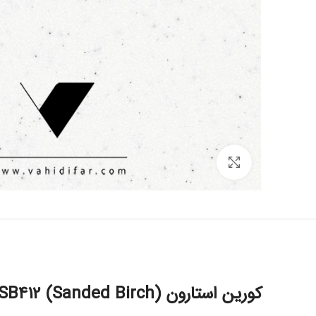
بزرگنمایی تصویر
کورین استارون SB412 (Sanded Birch) | سطح کرمی روشن و گرم با بافت دانه‌ریز یکنواخت