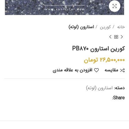
بزرگنمایی تصویر
خانه
کورین
استارون (لوته)
کورین استارون PB870
26,500,000
تومان
مقایسه
افزودن به علاقه مندی
دسته:
استارون (لوته)
Share: