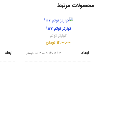
محصولات مرتبط
کوارتز توتم 9127
کوارتز توتم
14,000,000
تومان
ابعاد
ابعاد
1.2 × 140 × 300 سانتیمتر
کشور مبدا
کشور مب
ایران
نام تجاری
نام تجا
Nebbia D.ora