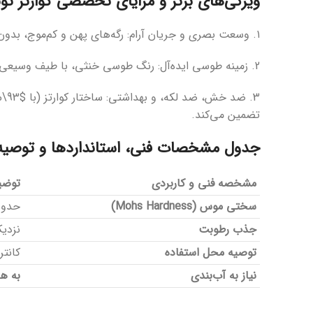
ویژگی‌های برتر و مزایای تخصصی کوارتز توتم ۹۳۱۳ (rete
۱. وسعت بصری و جریان آرام: رگه‌های پهن و کم‌موج، بدون ایجاد شلوغی، یک جریان آرام و یکپارچه را روی سطح ایجاد می‌کنند و برای جزایر بزرگ و سطوح عریض بسیار مناسب هستند.
2. زمینه طوسی ایده‌آل: رنگ طوسی خنثی، با طیف وسیعی از رنگ‌های کابینت (سفید، چوبی یا تیره) هماهنگ می‌شود و فضایی مدرن و صنعتی با کنتراست ملایم به ارمغان می‌آورد.
تضمین می‌کند.
جدول مشخصات فنی، استانداردها و توصیه‌
مشخصه فنی و کاربردی
توضی
سختی موس (Mohs Hardness)
حدود ۷ (بسیار بالاتر از مرمری
جذب رطوبت
نزدیک
توصیه محل استفاده
کانت
نیاز به آب‌بندی
به هی