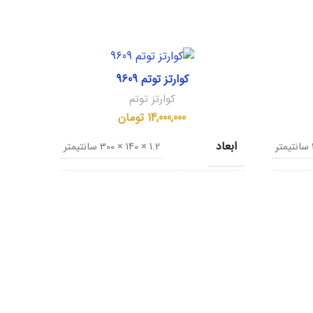
کوارتز توتم 9609
کوارتز توتم
14,000,000
تومان
ابعاد
1.2 × 140 × 300 سانتیمتر
کشور مبدا
ایران
ایران
نام تجاری
Per La Liber
Black G