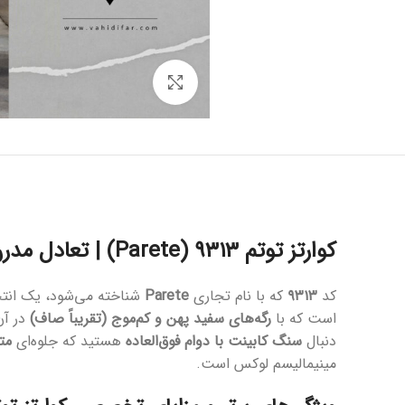
بزرگنمایی تصویر
کوارتز توتم ۹۳۱۳ (Parete) | تعادل مدرن: کوارتز طوسی با رگه‌های سفید پهن و آرام
کد
۹۳۱۳
که با نام تجاری
Parete
شناخته می‌شود، یک انت
است که با
رگه‌های سفید پهن و کم‌موج (تقریباً صاف)
در آن
دنبال
سنگ کابینت با دوام فوق‌العاده
هستید که جلوه‌ای
مت
مینیمالیسم لوکس است.