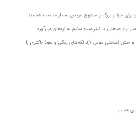
3. ضد خش، ضد لکه، و بهداشتی: ساختار کوارتز (با $93\%$ سیلیس) آن را کاملاً غیر متخلخل کرده و مقاومت کامل در برابر خط و خش (سختی موس ۷)، لکه‌های رنگی و نفوذ باکتری را
ری مدرن.