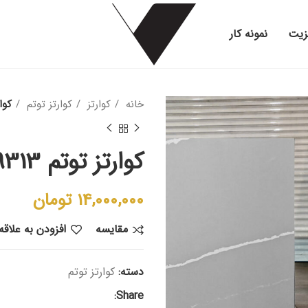
زیت
نمونه کار
خانه
کوارتز
کوارتز توتم
کوار
کوارتز توتم 9313
14,000,000
تومان
مقایسه
افزودن به علاق
دسته:
کوارتز توتم
Share: