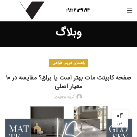
09126139194
وبلاگ
,
راهنمای خرید
طراحی
صفحه کابینت مات بهتر است یا براق؟ مقایسه در 10
معیار اصلی
گروه وحیدی
04
دی