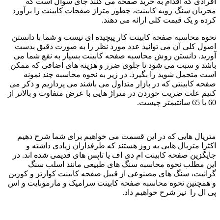
افرادی که اقدام به خرید صفحه می کنند جای سوال است که
مجریان سنگ رویه کابینت، چطور متراژ صفحات کابینت را برآورد
کرده و یک قیمت کلی ارائه می دهند.
نحوه محاسبه صفحه کابینت کار پیچیده ای نیست و شما با دانستن
اصول کلی آن می توانید عدد مورد نظر را به صورت دقیق بدست
آورید. دانستن روش محاسبه صفحه کابینت بسیار به نفع شما می
باشد و سبب می شود تا جلوی ضرر و هزینه های اضافی که ممکن
است متحمل شوید را بگیرد. در زیر به نحوه محاسبه چند نمونه
صفحه کابینتی که در بازار متداول می باشند می پردازیم و ذکر می
کنیم علت ضریب خوردن در متراژ هایی با عرض متفاوت و بالاتر از
60 یا 65 سانتیمتر چیست.
متریال هایی که در این قسمت می خواهیم برای شما شرح دهیم
اکثرا متریال هایی به روز هستند که طرفداران زیادی داشته و
جایگزین صفحه کابینت ام دی اف یا تاپس های قدیمی شده اند. در
این مطلب نحوه محاسبه سنگ های طبیعی مانند اسلب سنگ
گرانیت، سنگ های مصنوعی از قبیل صفحه کابینت کوارتز و کورین
و همچنین نحوه محاسبه صفحه کابینت سرامیک و مارمونایت و اس
پی ال را نیز شرح خواهیم داد.