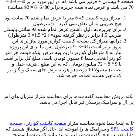
صفحه + پیشانی + قرنیز می باشد که در این مورد برابر 60+6+4 =
70 می باشد و عرض تمام شده جزیره برابر 80+6+6 = 92 میباشد)
متراژ رویه کابینت که 6 متر با عرض تمام شده 70 سانت بود
هیچ ضریبی به آن تعلق نمی گیرد = 6 مترطول
برای جزیره به دلیل داشتن عرض تمام شده 92 سانتی بایستی
ضریب 1.5 برابر در نظر گرفته شود= ( 2* 1.5= 3 مترطول)
درانتها متراژ کل صفحه کابینت کوارتز مورد نیاز برای این
پروژ برابر است با 6+3=9 مترطول. پس ما برای این پروژه
نیاز به 9 مترطول کوارتز داریم وبه فرض اینکه قیمت هر متر
کوارتز انتخابی شما 8 میلیون تومان باشد، مبلغ کل برابر است
با 9 * 8 = 72 میلیون تومان. که به این مبلغ ، هزینه حمل و
نصب ( معمولا 10 درصد) و هزینه برش جای سینک و گاز نیز
که ناچیز هستند اضافه خواهد شد.
نکته: روش محاسبه گفته شده، برای محاسبه متراژ متریال های اس
پی ال و سرامیک پرسلان نیز قابل اجرا می باشد.
تا به اینجا شما نحوه محاسبه متراژ
صفحه کابینت کوارتز
،
صفحه
کابینت SPL
و سرامیک ها را آموخته اید. حال اگر مشتاق هستید که
دلیل ضریب های گفته شده را نیز بدانید بیایید که به شما توضیح