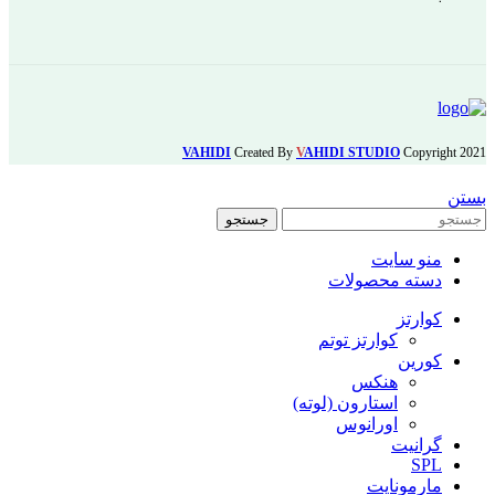
VAHIDI
Created By
V
AHIDI STUDIO
Copyright
2021
بستن
جستجو
منو سایت
دسته محصولات
کوارتز
کوارتز توتم
کورین
هنکس
استارون (لوته)
اورانوس
گرانیت
SPL
مارمونایت