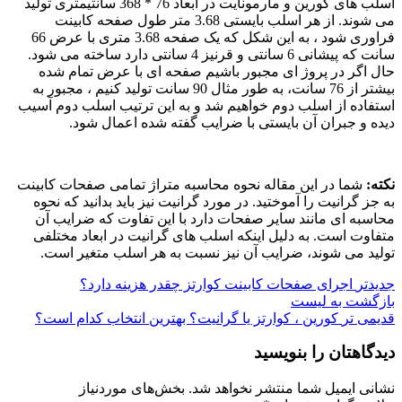
اسلب های کورین و مارمونایت در ابعاد 76 * 368 سانتیمتری تولید
می شوند. از هر اسلب بایستی 3.68 متر طول صفحه کابینت
فراوری شود ، به این شکل که یک صفحه 3.68 متری با عرض 66
سانت که پیشانی 6 سانتی و قرنیز 4 سانتی دارد ساخته می شود.
حال اگر در پروژ ای مجبور باشیم صفحه ای با عرض تمام شده
بیشتر از 76 سانت، به طور مثال 90 سانت تولید کنیم ، مجبور به
استفاده از اسلب دوم خواهیم شد و به این ترتیب اسلب دوم آسیب
دیده و جبران آن بایستی با ضرایب گفته شده اعمال شود.
نکته:
شما در این مقاله نحوه محاسبه متراژ تمامی صفحات کابینت
به جز گرانیت را آموختید. در مورد گرانیت نیز باید بدانید که نحوه
محاسبه ای مانند سایر صفحات دارد با این تفاوت که ضرایب آن
متفاوت است. به دلیل اینکه اسلب های گرانیت در ابعاد مختلفی
تولید می شوند، ضرایب آن نیز نسبت به هر اسلب متغیر است.
جدیدتر
اجرای صفحات کابینت کوارتز چقدر هزینه دارد؟
بازگشت به لیست
قدیمی تر
کورین ، کوارتز یا گرانیت؟ بهترین انتخاب کدام است؟
دیدگاهتان را بنویسید
نشانی ایمیل شما منتشر نخواهد شد.
بخش‌های موردنیاز