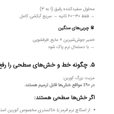
محلول سفیدکننده رقیق (۱ به ۳)
→ فقط ۳۰–۶۰ ثانیه → سریع آبکشی کامل
🥫 چربی‌های سنگین
خمیر جوش‌شیرین + مایع ظرفشویی
→ با دستمال نرم پاک شود
5. چگونه خط و خش‌های سطحی را رفع کنیم؟
مزیت بزرگ کورین:
در ۹۰٪ مواقع خش‌ها قابل ترمیم هستند.
اگر خش‌ها سطحی هستند:
از اسکاچ نرم
قرمز یا خاکستری مخصوص کورین
استف