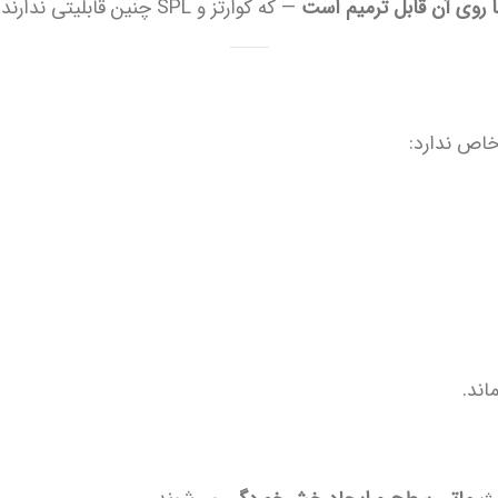
— که کوارتز و SPL چنین قابلیتی ندارند.
 خاص ندارد:
اند.