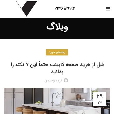
09126139194
وبلاگ
راهنمای خرید
قبل از خرید صفحه کابینت حتماً این ۷ نکته را
بدانید
گروه وحیدی
29
آذر